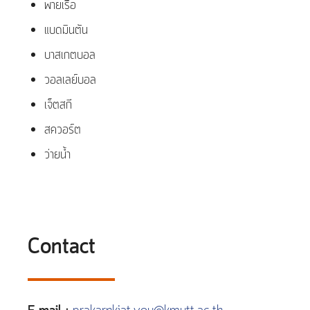
พายเรือ
แบดมินตัน
บาสเกตบอล
วอลเลย์บอล
เจ็ตสกี
สควอร์ต
ว่ายน้ำ
Contact