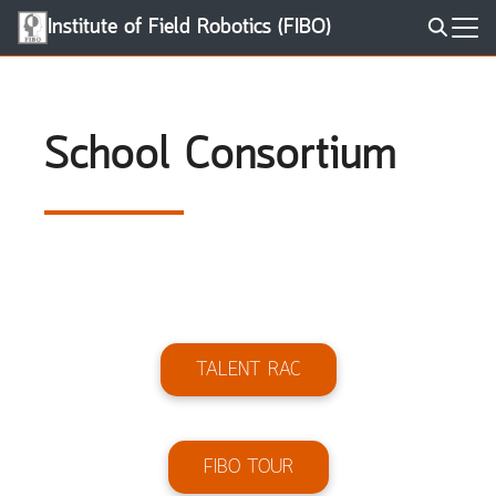
Skip
Institute of Field Robotics (FIBO)
to
Search
content
for:
School Consortium
TALENT RAC
FIBO TOUR