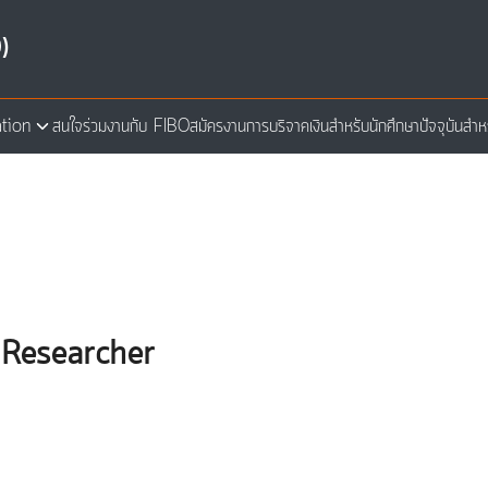
)
tion
สนใจร่วมงานกับ FIBO
สมัครงาน
การบริจาคเงิน
สำหรับนักศึกษาปัจจุบัน
สำห
arch
:
d Researcher