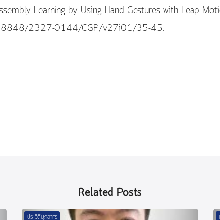
Assembly Learning by Using Hand Gestures with Leap Motion
i:10.18848/2327-0144/CGP/v27i01/35-45.
Related Posts
ประวัติบุคลากร