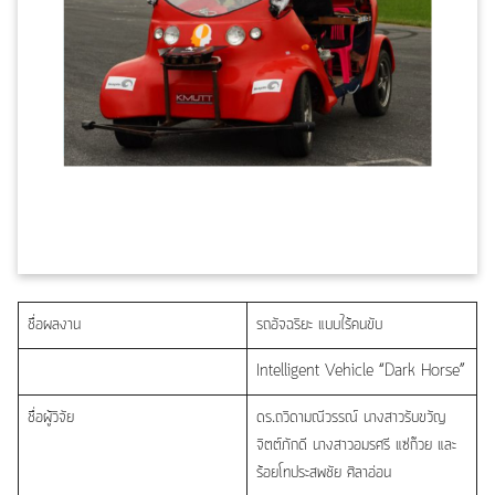
ชื่อผลงาน
รถอัจฉริยะ แบบไร้คนขับ
Intelligent Vehicle “Dark Horse”
ชื่อผู้วิจัย
ดร.ถวิดามณีวรรณ์ นางสาวรับขวัญ
จิตต์ภักดี นางสาวอมรศรี แซ่ก๊วย และ
ร้อยโทประสพชัย ศิลาอ่อน