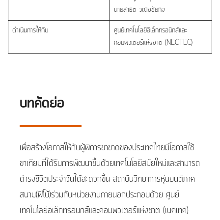
นายสาธิต วณิชชัยกิจ
ดำเนินการให้กับ
ศูนย์เทคโนโลยีอิเล็กทรอนิกส์และ
คอมพิวเตอร์แห่งชาติ (NECTEC)
บทคัดย่อ
เพื่อสร้างโอกาสให้กับผู้พิการขาขาดของประเทศไทยมีโอกาสใช้
ขาเทียมที่ได้รับการพัฒนาขึ้นด้วยเทคโนโลยีสมัยใหม่และสามารถ
ดำรงชีวิตประจำวันได้สะดวกขึ้น สถาบันวิทยาการหุ่นยนต์ภาค
สนาม(ฟีโบ้)ร่วมกับหน่วยงานภายนอกประกอบด้วย ศูนย์
เทคโนโลยีอิเล็กทรอนิกส์และคอมพิวเตอร์แห่งชาติ (เนคเทค)