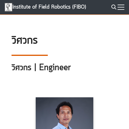
Skip
Institute of Field Robotics (FIBO)
to
Search
content
for:
วิศวกร
วิศวกร | Engineer