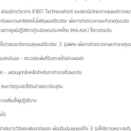
ที่ ฝ่ายบริการวิชาการ (FIBO Technovation) ของสถาบันวิทยาการหุ่นยนต์ภาคสน
ารือและร่วมสาธิตเทคโนโลยีหุ่นยนต์อัจฉริยะ เพื่อภารกิจตรวจหาและทำลายทุ่นระเบิด
อำนวยการศูนย์ปฏิบัติการกู้ระเบิดแห่งประเทศไทย (ศทช.ศบท.) ให้การต้อนรับ
นำเสนอนวัตกรรมหุ่นยนต์อัจฉริยะ 3 รุ่นพิเศษ เพื่อภารกิจตรวจหาและทำลายทุ่นระ
องเทอร์มอล – ตรวจสอบพื้นที่อันตรายได้อย่างแม่นยำ
บิด – พร้อมลูกกลิ้งเหล็กสำหรับการทำลายที่ปลอดภัย
นหาวัตถุระเบิดใต้ดินด้วยเรดาร์ทะลุดิน
ามเสี่ยงให้ผู้ปฏิบัติงาน
่อไป
ินการวิจัยและพัฒนาต่อยอด เพื่อปรับปรุงหุ่นยนต์ทั้ง 3 รุ่นให้มีความเหมาะสม