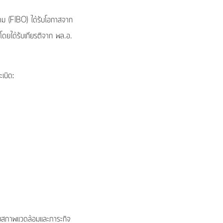
าม (FIBO) ได้รับโอกาสจาก
 โดยได้รับเกียรติจาก พล.อ.
เบิด:
กับสภาพแวดล้อมและภาระกิจ