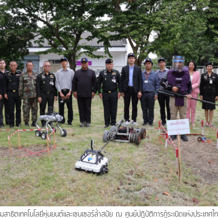
ิตเทคโนโลยีหุ่นยนต์และเซนเซอร์ล้ำสมัย ณ ศูนย์ปฏิบัติการกู้ระเบิดแห่งประเทศไ