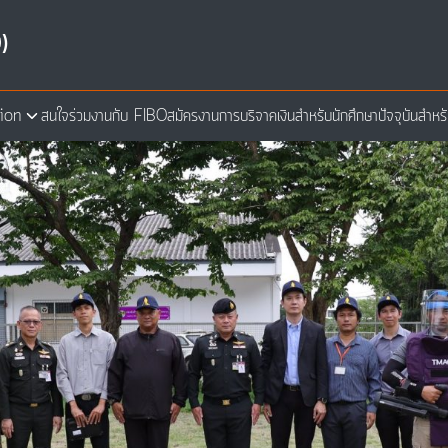
)
ion
สนใจร่วมงานกับ FIBO
สมัครงาน
การบริจาคเงิน
สำหรับนักศึกษาปัจจุบัน
สำหร
arch
: