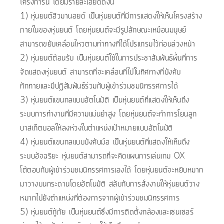
โครงการนี้ โดยมีรายละเอียดดังนี้
1) หุ่นยนต์ฮิวมานอยด์ เป็นหุ่นยนต์ที่มีการแสดงให้เห็นโครงสร้าง
ภายในของหุ่นยนต์ โดยหุ่นยนต์จะมีรูปลักษณะเหมือนมนุษย์
สามารถขยับเคลื่อนไหวตามท่าทางที่ได้โปรแกรมไว้ก่อนล่วงหน้า
2) หุ่นยนต์ต้อนรับ เป็นหุ่นยนต์ใช้ในการประชาสัมพันธ์พื้นที่การ
จัดแสดงหุ่นยนต์ สามารถที่จะเคลื่อนที่ไปในทิศทางที่บังคับ
ทักทายและมีปฏิสัมพันธ์ร่วมกับผู้เข้าร่วมชมนิทรรศการได้
3) หุ่นยนต์แขนกลแบบอัตโนมัติ เป็นหุ่นยนต์ที่แสดงให้เห็นถึง
ระบบการทำงานที่มีความแม่นยำสูง โดยหุ่นยนต์จะทำการโยนลูก
บาสเก็ตบอลให้ลงห่วงในตำแหน่งเป้าหมายแบบอัตโนมัติ
4) หุ่นยนต์แขนกลแบบบังคับมือ เป็นหุ่นยนต์ที่แสดงให้เห็นถึง
ระบบอัจฉริยะ หุ่นยนต์สามารถที่จะคิดแผนการเล่นเกม OX
โต้ตอบกับผู้เข้าร่วมชมนิทรรศการเองได้ โดยหุ่นยนต์จะหยิบหมาก
มาวางบนกระดานโดยอัตโนมัติ สลับกับการสั่งงานให้หุ่นยนต์วาง
หมากไปยังตำแหน่งที่ต้องการจากผู้เข้าร่วมชมนิทรรศการ
5) หุ่นยนต์กู้ภัย เป็นหุ่นยนต์ซึ่งมีการติดตั้งกล้องและเซนเซอร์