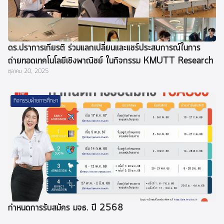
ดร.ปราการเกียรติ ร่วมแลกเปลี่ยนและแชร์ประสบการณ์ในการ
ถ่ายทอดเทคโนโลยีเชิงพาณิชย์ ในกิจกรรม KMUTT Research
ตุลาคม 20, 2025
Community ประจำปี 2568 ครั้งที่ 6
กิจกรรมฝ่ายการศึกษา
กำหนดการรับสมัคร มจธ. ปี 2568