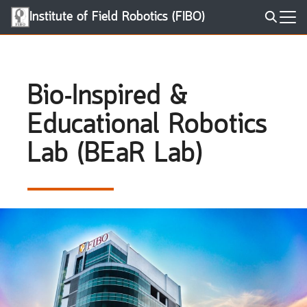
Skip
Institute of Field Robotics (FIBO)
to
Search
content
for:
Bio-Inspired &
Educational Robotics
Lab (BEaR Lab)