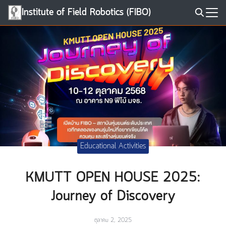
Skip
Institute of Field Robotics (FIBO)
to
Search
content
for:
Educational Activities
KMUTT OPEN HOUSE 2025:
Journey of Discovery
ตุลาคม 2, 2025