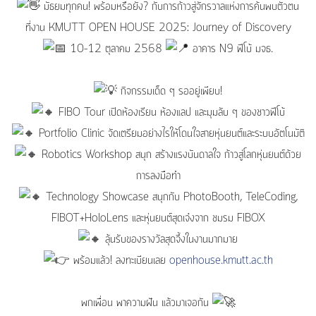
มัธยมทุกคน! พร้อมหรือยัง? กับการก้าวสู่จักรวาลแห่งการค้นพบตัวตน
ที่งาน KMUTT OPEN HOUSE 2025: Journey of Discovery
10–12 ตุลาคม 2568
อาคาร N9 ฟีโบ้ มจธ.
กิจกรรมเด็ด ๆ รออยู่เพียบ!
FIBO Tour เปิดห้องเรียน ห้องแลป และมุมลับ ๆ ของชาวฟีโบ้
Portfolio Clinic จัดเตรียมอย่างไรให้โดนใจสายหุ่นยนต์และระบบอัตโนมัติ
Robotics Workshop สนุก สร้างแรงบันดาลใจ ก้าวสู่โลกหุ่นยนต์ด้วย
การลงมือทำ
Technology Showcase สนุกกับ PhotoBooth, TeleCoding,
FIBOT+HoloLens และหุ่นยนต์สุดเจ๋งจาก ชมรม FIBOX
ลุ้นรับของรางวัลสุดจึ้งในงานมากมาย
พร้อมแล้ว! ลงทะเบียนเลย
openhouse.kmutt.ac.th
พกเพื่อน พาความฝัน แล้วมาเจอกัน