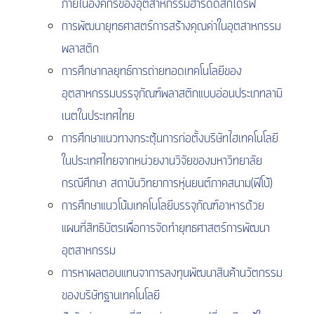
ภายในองค์กรของอุตสาหกรรมฮาร์ดดิสก์ไดร์ฟ
การพัฒนายุทธศาสตร์การสร้างคุณค่าในอุตสาหกรรม
พลาสติก
การศึกษากลยุทธ์การถ่ายทอดเทคโนโลยีของ
อุตสาหกรรมบรรจุภัณฑ์พลาสติกแบบอ่อนประเภทลามิ
เนตในประเทศไทย
การศึกษาแนวทางกระตุ้นการก่อตั้งบริษัทไฮเทคโนโลยี
ในประเทศไทยจากหน่วยงานวิจัยของมหาวิทยาลัย
กรณีศึกษา สถาบันวิทยาการหุ่นยนต์ภาคสนาม(ฟีโบ้)
การศึกษาแนวโน้มเทคโนโลยีบรรจุภัณฑ์อาหารด้วย
แผนที่สิทธิบัตรเพื่อการจัดทำยุทธศาสตร์การพัฒนา
อุตสาหกรรม
การหาผลตอบแทนจาการลงทุนพัฒนาสินค้านวัตกรรม
ของบริษัทฐานเทคโนโลยี