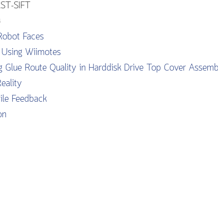
 FAST-SIFT
ช
 Robot Faces
y Using Wiimotes
g Glue Route Quality in Harddisk Drive Top Cover Assemb
eality
tile Feedback
on