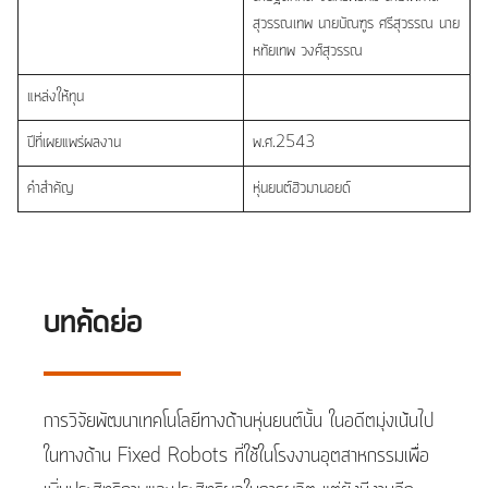
สุวรรณเทพ นายบัณฑูร ศรีสุวรรณ นาย
หทัยเทพ วงศ์สุวรรณ
แหล่งให้ทุน
ปีที่เผยแพร่ผลงาน
พ.ศ.2543
คำสำคัญ
หุ่นยนต์ฮิวมานอยด์
บทคัดย่อ
การวิจัยพัฒนาเทคโนโลยีทางด้านหุ่นยนต์นั้น ในอดีตมุ่งเน้นไป
ในทางด้าน Fixed Robots ที่ใช้ในโรงงานอุตสาหกรรมเพื่อ