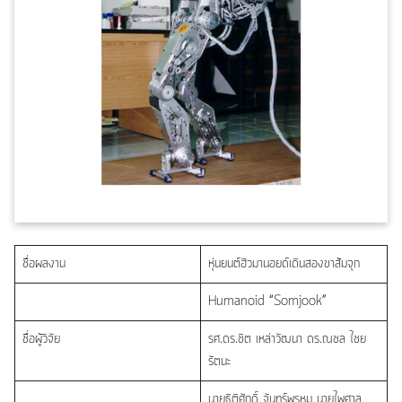
ชื่อผลงาน
หุ่นยนต์ฮิวมานอยด์เดินสองขาส้มจุก
Humanoid “Somjook”
ชื่อผู้วิจัย
รศ.ดร.ชิต เหล่าวัฒนา ดร.ณชล ไชย
รัตนะ
นายฐิติศักดิ์ จันทร์พรหม นายไพศาล