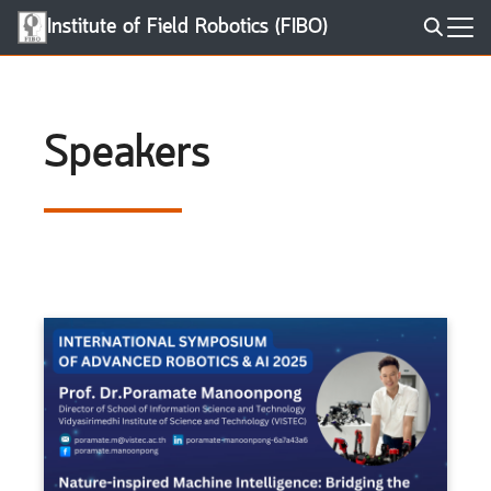
Skip
Institute of Field Robotics (FIBO)
to
Search
content
for:
Speakers